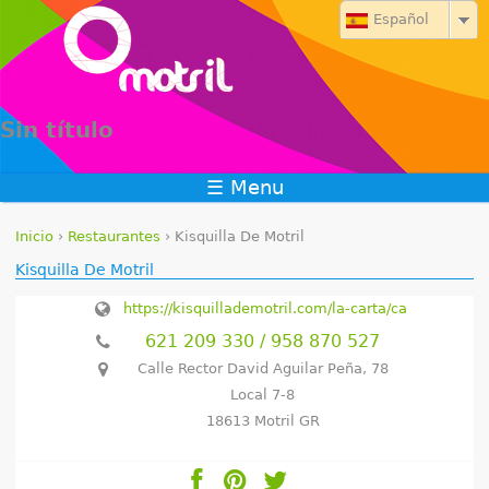
Jump to navigation
Español
Sin título
☰ Menu
Inicio
›
Restaurantes
›
Kisquilla De Motril
S
Kisquilla De Motril
e
https://kisquillademotril.com/la-carta/carta-menu/
621 209 330 / 958 870 527
e
Calle Rector David Aguilar Peña, 78
n
Local 7-8
18613 Motril GR
c
u