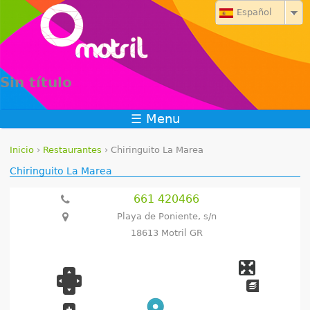
Jump to navigation
Español
Sin título
☰ Menu
Inicio
›
Restaurantes
›
Chiringuito La Marea
S
Chiringuito La Marea
e
661 420466
Playa de Poniente, s/n
e
18613 Motril GR
n
c
u