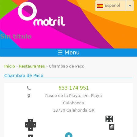
Jump to navigation
Español
Sin título
☰ Menu
Inicio
›
Restaurantes
›
Chambao de Paco
S
Chambao de Paco
e
653 174 951
Paseo de la Playa, s/n. Playa
e
Calahonda
n
18730 Calahonda GR
c
u