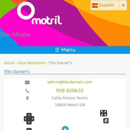
Jump to navigation
Español
Sin título
☰ Menu
Inicio
›
Ocio Nocturno
›
Tito Daniel's
S
Tito Daniel's
e
admin@titodaniels.com
958 820632
e
Calle Alonso Terrón
n
18600 Motril GR
c
u