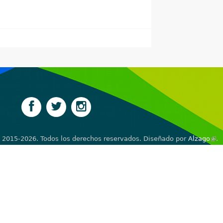
 2015-2026. Todos los derechos reservados. Diseñado por
Alzago
(lin
.