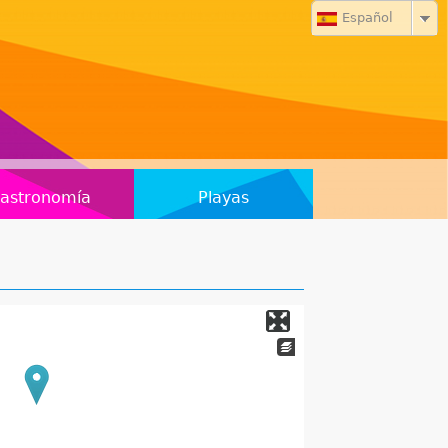
Español
astronomía
Playas