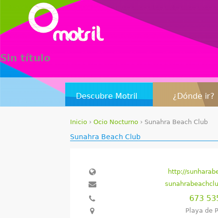
Sin título
Descubre Motril
¿Dónde ir?
Inicio
›
Ocio Nocturno
›
Sunahra Beach Club
S
Sunahra Beach Club
e
e
http://sunhara
sunahrabeachcl
n
673 53
c
Playa de 