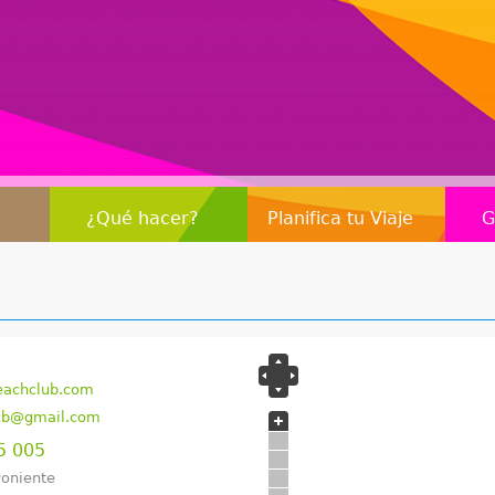
Jump to navigation
¿Qué hacer?
Planifica tu Viaje
G
beachclub.com
ub@gmail.com
5 005
Poniente