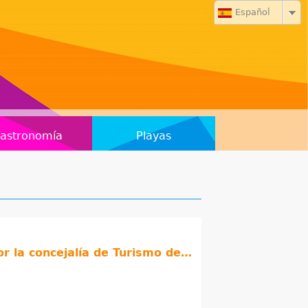
Español
astronomía
Playas
Un centenar de personas disfrutan de las visitas guiadas gratuitas organizadas por la concejalía de Turismo de Motril