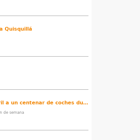
a Quisquillá
La XVII Concentración de Vehículos Románticos Costa Tropical congregará en Motril a un centenar de coches durante el fin de semana
fin de semana