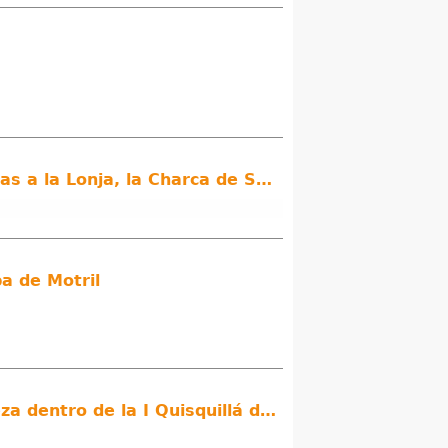
Motril se suma al Día Mundial del Turismo con una serie de visitas guiadas gratuitas a la Lonja, la Charca de Suárez y a la representación teatralizada ‘Motril y tu historia’
a de Motril
Un paseo solidario animará el sábado el entorno del Cerro de la Virgen de la Cabeza dentro de la I Quisquillá de Motril