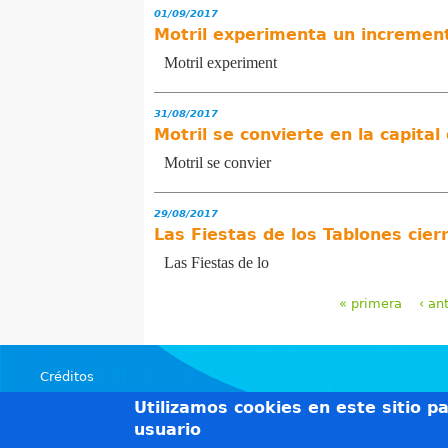
01/09/2017
Motril experimenta un increment
Motril experiment
31/08/2017
Motril se convierte en la capital
Motril se convier
29/08/2017
Las Fiestas de los Tablones cie
Las Fiestas de lo
« primera
‹ an
P
á
Créditos
g
Teléfonos de interés
Utilizamos cookies en este sitio p
Política de privacidad
i
usuario