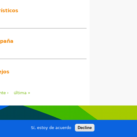
ísticos
España
ejos
nte ›
última »
Sí, estoy de acuerdo
Decline