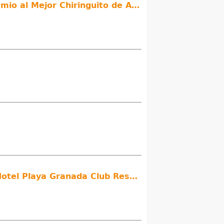
El establecimiento El Espeto de Motril, situado en playa de Poniente, recibe el premio al Mejor Chiringuito de Andalucía
Motril atrae cada vez más turistas extranjeros gracias a iniciativas como las del Hotel Playa Granada Club Resort