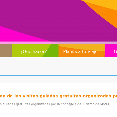
Jump to navigation
¿Qué hacer?
Planifica tu Viaje
G
s guiadas gratuitas organizadas por la concejalía de Turismo de Motril