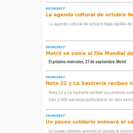
u
05/10/2017
La agenda cultural de octubre ll
e
La agenda cultural de octubre llega repleta de 
n
t
26/09/2017
r
El próximo miércoles, 27 de septiembre, Motril
a
u
20/09/2017
Nota 22 y La Sastrería reciben 
s
Nota 22 y La Sastrería reciben sus premios com
t
Casi 2.000 personas participaron en esta exitosa
e
19/09/2017
d
Un paseo solidario animará el sábado el entorno