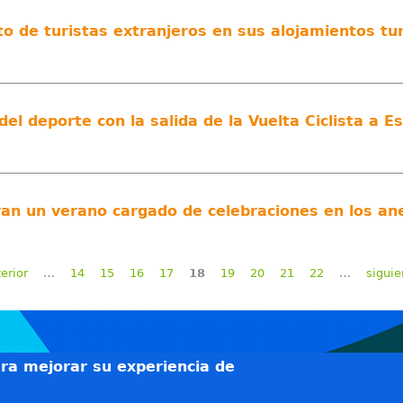
o de turistas extranjeros en sus alojamientos tur
 del deporte con la salida de la Vuelta Ciclista a 
rran un verano cargado de celebraciones en los an
terior
…
14
15
16
17
18
19
20
21
22
…
siguie
ara mejorar su experiencia de