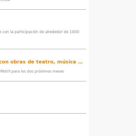
e con la participación de alrededor de 1000
El área de Cultura de Motril presenta su programación para octubre y noviembre con obras de teatro, música y literatura
e Motril para los dos próximos meses