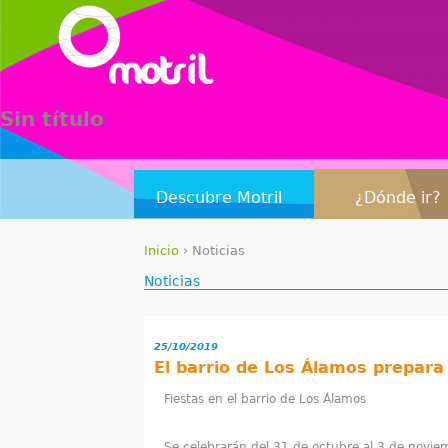
Sin título
Descubre Motril
¿Dónde ir?
Inicio
›
Noticias
S
Noticias
e
25/10/2019
e
El barrio de Los Álamos prepara
n
Fiestas en el barrio de Los Álamos
c
Se celebrarán del 31 de octubre al 3 de novie