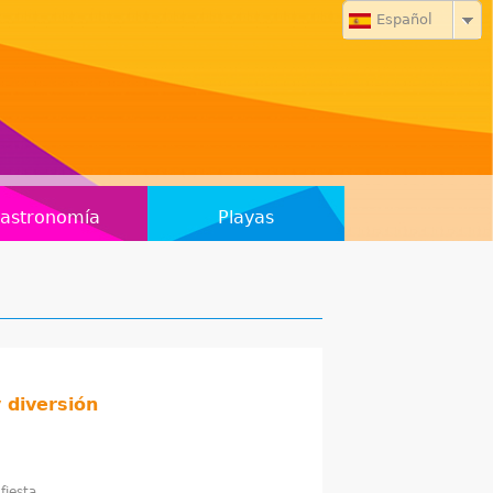
Español
astronomía
Playas
 diversión
fiesta