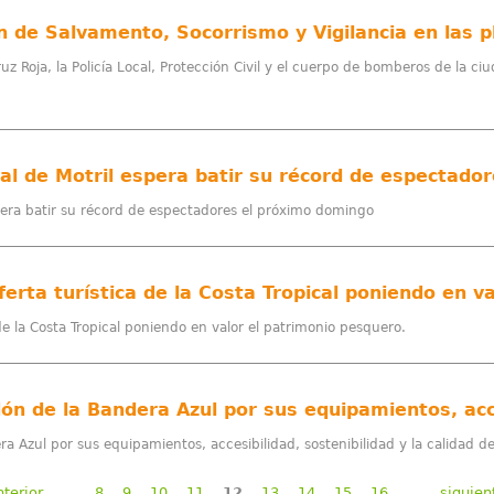
n de Salvamento, Socorrismo y Vigilancia en las p
z Roja, la Policía Local, Protección Civil y el cuerpo de bomberos de la ci
nal de Motril espera batir su récord de espectad
espera batir su récord de espectadores el próximo domingo
erta turística de la Costa Tropical poniendo en v
de la Costa Tropical poniendo en valor el patrimonio pesquero.
a Azul por sus equipamientos, accesibilidad, sostenibilidad y la calidad d
nterior
…
8
9
10
11
12
13
14
15
16
…
siguien