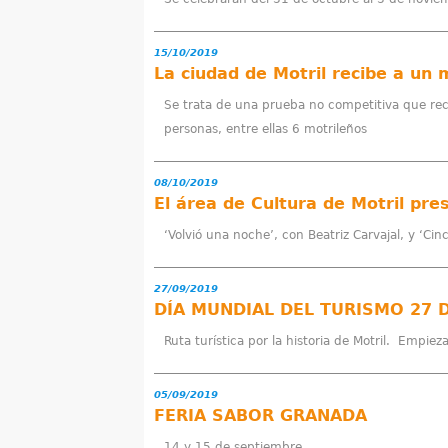
u
15/10/2019
e
La ciudad de Motril recibe a un 
n
Se trata de una prueba no competitiva que rec
personas, entre ellas 6 motrileños
t
r
08/10/2019
a
‘Volvió una noche’, con Beatriz Carvajal, y ‘Ci
u
27/09/2019
s
DÍA MUNDIAL DEL TURISMO 27 
t
Ruta turística por la historia de Motril. Empie
e
05/09/2019
d
FERIA SABOR GRANADA
14 y 15 de septiembre.