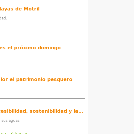
layas de Motril
udad.
ores el próximo domingo
alor el patrimonio pesquero
Playa Granada renueva el galardón de la Bandera Azul por sus equipamientos, accesibilidad, sostenibilidad y la calidad de sus aguas
e sus aguas.
te ›
última »