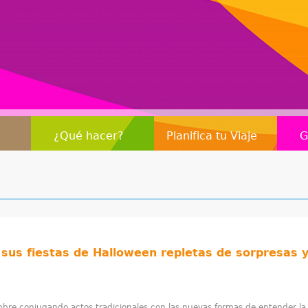
Jump to navigation
¿Qué hacer?
Planifica tu Viaje
G
 sus fiestas de Halloween repletas de sorpresas y
mbre conjugando actos tradicionales con las nuevas formas de entender la 