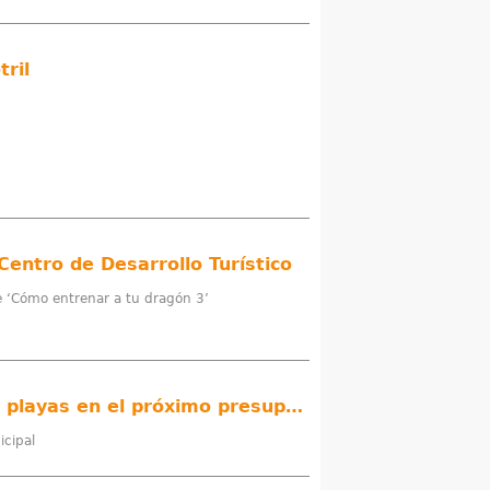
tril
 Centro de Desarrollo Turístico
 de ‘Cómo entrenar a tu dragón 3’
Luisa García Chamorro anuncia una importante inversión en infraestructuras para playas en el próximo presupuesto municipal
icipal