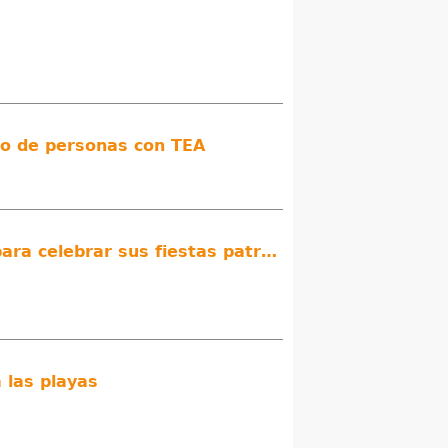
cio de personas con TEA
Motril presenta un programa que incluye cultura, conciertos, deporte y tradición para celebrar sus fiestas patronal
 las playas