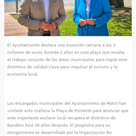
e
n
t
r
El Ayuntamiento destaca una inversión cercana a los 3
millones de euros durante 2 años en esta playa que resalta
a
el trabajo conjunto de las áreas municipales para lograr este
distintivo de calidad clave para impulsar el turismo y la
u
economía local.
s
t
e
Los encargados municipales del Ayuntamiento de Motril han
visitado esta mañana la Playa de Poniente para anunciar que
d
este importante enclave local recupera el distintivo de
Bandera Azul 38 años después. El programa para su
a
otorgamiento es desarrollado por la Organización No