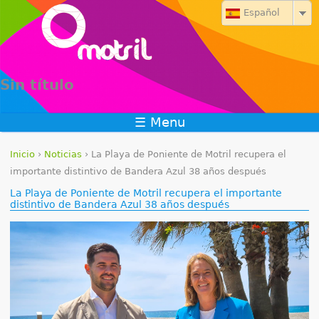
Jump to navigation
Español
Sin título
☰ Menu
Inicio
›
Noticias
›
La Playa de Poniente de Motril recupera el
S
importante distintivo de Bandera Azul 38 años después
La Playa de Poniente de Motril recupera el importante
e
distintivo de Bandera Azul 38 años después
e
n
c
u