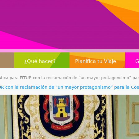
Jump to navigation
¿Qué hacer?
Planifica tu Viaje
G
rística para FITUR con la reclamación de “un mayor protagonismo” par
ITUR con la reclamación de “un mayor protagonismo” para la Cos