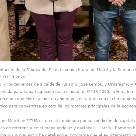
ilitación de la Fábrica del Pilar, la senda litoral de Motril y la Sema
en FITUR 2020
o, y los tenientes de alcalde de Turismo, José Lemos, y Urbanismo y 
ada para la participación de la ciudad en FITUR 2020, la Feria Inter
ñalado que Motril acude un año más a esta feria con el claro objetivo
stico para convertirse en otro de los motores principales de la econo
 de Motril en FITUR es una cita obligada por su condición de capital 
tico de referencia en el mapa andaluz y nacional”. García Chamorro 
toria y sus playas” y ha detallado el programa que el Ayuntamiento pr