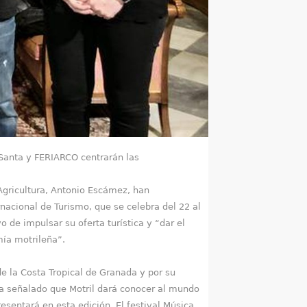
na Santa y FERIARCO centrarán las
Agricultura, Antonio Escámez, han
nacional de Turismo, que se celebra del 22 al
 de impulsar su oferta turística y “dar el
mía motrileña”.
de la Costa Tropical de Granada y por su
ha señalado que Motril dará conocer al mundo
esentará en esta edición. El festival Música