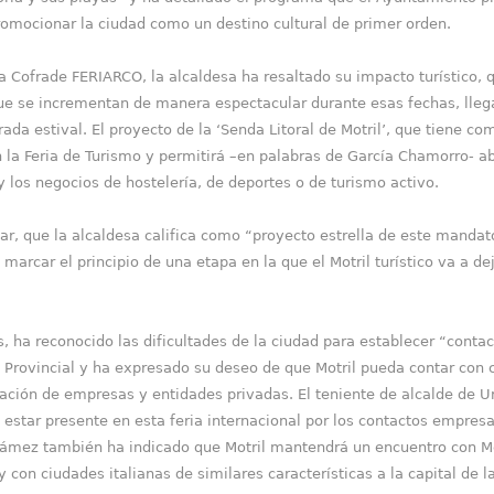
romocionar la ciudad como un destino cultural de primer orden.
a Cofrade FERIARCO, la alcaldesa ha resaltado su impacto turístico, q
ue se incrementan de manera espectacular durante esas fechas, llegan
a estival. El proyecto de la ‘Senda Litoral de Motril’, que tiene co
la Feria de Turismo y permitirá –en palabras de García Chamorro- ab
y los negocios de hostelería, de deportes o de turismo activo.
ilar, que la alcaldesa califica como “proyecto estrella de este manda
arcar el principio de una etapa en la que el Motril turístico va a de
s, ha reconocido las dificultades de la ciudad para establecer “conta
n Provincial y ha expresado su deseo de que Motril pueda contar con
oración de empresas y entidades privadas. El teniente de alcalde de 
 estar presente en esta feria internacional por los contactos empres
ámez también ha indicado que Motril mantendrá un encuentro con Me
 con ciudades italianas de similares características a la capital de l