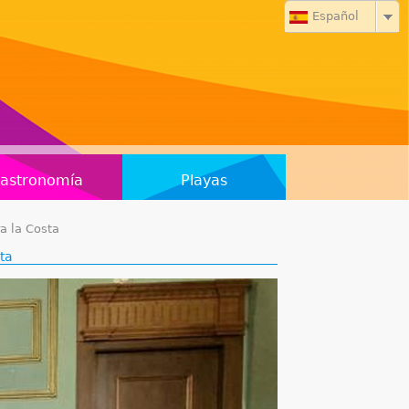
Español
astronomía
Playas
a la Costa
ta