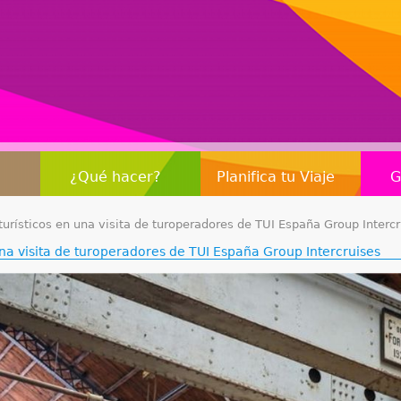
Jump to navigation
¿Qué hacer?
Planifica tu Viaje
G
turísticos en una visita de turoperadores de TUI España Group Interc
una visita de turoperadores de TUI España Group Intercruises