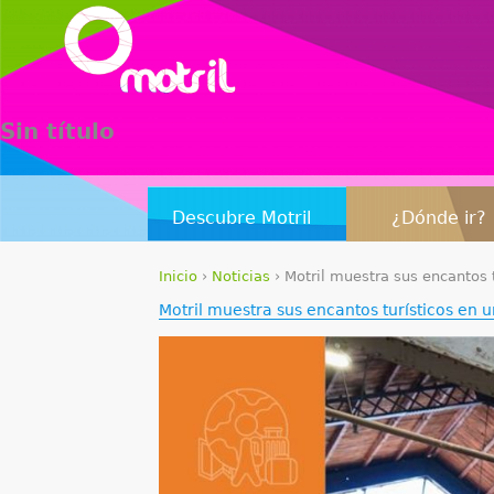
Sin título
Descubre Motril
¿Dónde ir?
Inicio
›
Noticias
›
Motril muestra sus encantos 
S
Motril muestra sus encantos turísticos en 
e
e
n
c