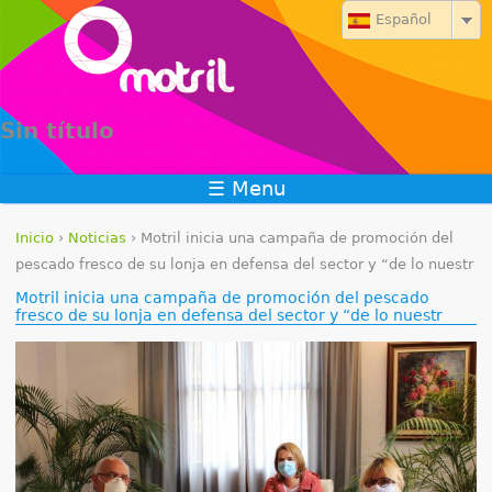
Jump to navigation
Español
Sin título
☰ Menu
Inicio
›
Noticias
›
Motril inicia una campaña de promoción del
S
pescado fresco de su lonja en defensa del sector y “de lo nuestr
Motril inicia una campaña de promoción del pescado
e
fresco de su lonja en defensa del sector y “de lo nuestr
e
n
c
u