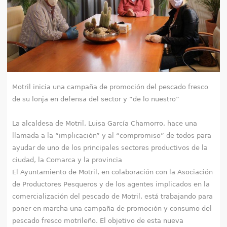
e
n
t
r
Motril inicia una campaña de promoción del pescado fresco
a
de su lonja en defensa del sector y “de lo nuestro”
u
La alcaldesa de Motril, Luisa García Chamorro, hace una
s
llamada a la “implicación” y al “compromiso” de todos para
ayudar de uno de los principales sectores productivos de la
t
ciudad, la Comarca y la provincia
e
El Ayuntamiento de Motril, en colaboración con la Asociación
de Productores Pesqueros y de los agentes implicados en la
d
comercialización del pescado de Motril, está trabajando para
poner en marcha una campaña de promoción y consumo del
a
pescado fresco motrileño. El objetivo de esta nueva