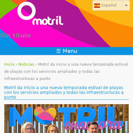
Jump to navigation
Español
Sin título
☰ Menu
Inicio
›
Noticias
›
Motril da inicio a una nueva temporada estival
S
de playas con los servicios ampliados y todas las
infraestructuras a punto
e
Motril da inicio a una nueva temporada estival de playas
con los servicios ampliados y todas las infraestructuras a
e
punto
n
c
u