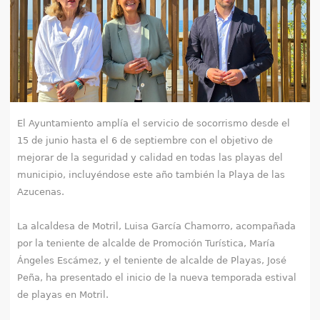
e
n
t
r
El Ayuntamiento amplía el servicio de socorrismo desde el
a
15 de junio hasta el 6 de septiembre con el objetivo de
u
mejorar de la seguridad y calidad en todas las playas del
municipio, incluyéndose este año también la Playa de las
s
Azucenas.
t
La alcaldesa de Motril, Luisa García Chamorro, acompañada
e
por la teniente de alcalde de Promoción Turística, María
Ángeles Escámez, y el teniente de alcalde de Playas, José
d
Peña, ha presentado el inicio de la nueva temporada estival
de playas en Motril.
a