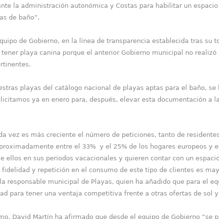
ante la administración autonómica y Costas para habilitar un espacio
as de baño”.
 de Gobierno, en la línea de transparencia establecida tras su t
tener playa canina porque el anterior Gobierno municipal no realizó
rtinentes.
 playas del catálogo nacional de playas aptas para el baño, se h
olicitamos ya en enero para, después, elevar esta documentación a la
 es más creciente el número de peticiones, tanto de residentes c
 aproximadamente entre el 33% y el 25% de los hogares europeos y 
ellos en sus periodos vacacionales y quieren contar con un espacio 
fidelidad y repetición en el consumo de este tipo de clientes es ma
o la responsable municipal de Playas, quien ha añadido que para el e
ad para tener una ventaja competitiva frente a otras ofertas de sol y
 David Martín ha afirmado que desde el equipo de Gobierno “se pi