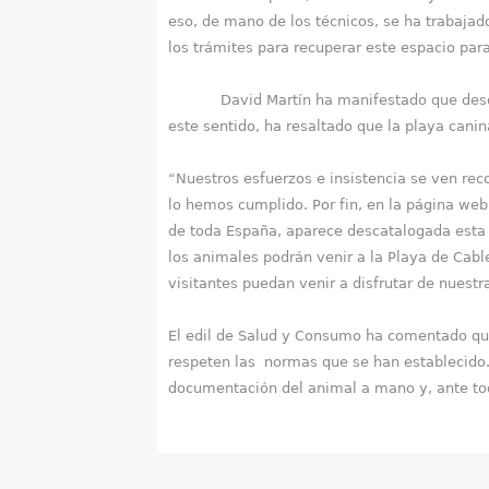
eso, de mano de los técnicos, se ha trabaja
los trámites para recuperar este espacio par
David Martín ha manifestado que desde el 
este sentido, ha resaltado que la playa canin
“Nuestros esfuerzos e insistencia se ven re
lo hemos cumplido. Por fin, en la página we
de toda España, aparece descatalogada esta z
los animales podrán venir a la Playa de Cab
visitantes puedan venir a disfrutar de nuest
El edil de Salud y Consumo ha comentado que
respeten las normas que se han establecido.
documentación del animal a mano y, ante tod