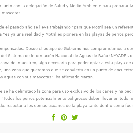
do junto con la delegación de Salud y Medio Ambiente para preparar 
a mascotas.
pasado año se lleva trabajando “para que Motril sea un referente
a “es ya una realidad y Motril es pionera en las playas de perros per
compensados. Desde el equipo de Gobierno nos comprometimos a devo
b del Sistema de Información Nacional de Aguas de Baño (NAYADE), 
ona del muestreo, algo necesario para poder optar a esta playa de c
le, una zona que queremos que se convierta en un punto de encuentro
ras aguas con sus mascotas”, ha afirmado Martín.
 se ha delimitado la zona para uso exclusivo de los canes y ha pedid
 “Todos los perros potencialmente peligrosos deben llevar en todo m
o, respetar a los demás usuarios de la playa tanto dentro como fuer