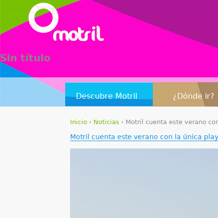
Sin título
Descubre Motril
¿Dónde ir?
Inicio
›
Noticias
›
Motril cuenta este verano co
S
Motril cuenta este verano con la única pl
e
e
n
c