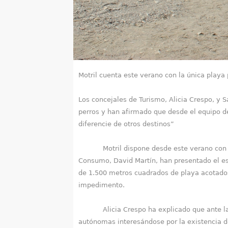
a
q
u
í
Motril cuenta este verano con la única playa
Los concejales de Turismo, Alicia Crespo, y 
perros y han afirmado que desde el equipo d
diferencie de otros destinos”
Motril dispone desde este verano con la úni
Consumo, David Martín, han presentado el es
de 1.500 metros cuadrados de playa acotados 
impedimento.
Alicia Crespo ha explicado que ante las mú
autónomas interesándose por la existencia de