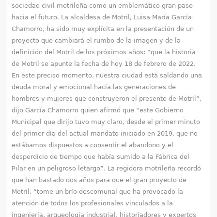
q
sociedad civil motrileña como un emblemático gran paso
hacia el futuro. La alcaldesa de Motril, Luisa María García
u
Chamorro, ha sido muy explícita en la presentación de un
proyecto que cambiará el rumbo de la imagen y de la
í
definición del Motril de los próximos años: “que la historia
de Motril se apunte la fecha de hoy 18 de febrero de 2022.
En este preciso momento, nuestra ciudad está saldando una
deuda moral y emocional hacia las generaciones de
hombres y mujeres que construyeron el presente de Motril”,
dijo García Chamorro quien afirmó que “este Gobierno
Municipal que dirijo tuvo muy claro, desde el primer minuto
del primer día del actual mandato iniciado en 2019, que no
estábamos dispuestos a consentir el abandono y el
desperdicio de tiempo que había sumido a la Fábrica del
Pilar en un peligroso letargo”. La regidora motrileña recordó
que han bastado dos años para que el gran proyecto de
Motril, “tome un brío descomunal que ha provocado la
atención de todos los profesionales vinculados a la
ingeniería, arqueología industrial, historiadores y expertos