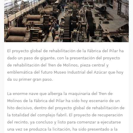
e
n
t
r
El proyecto global de rehabilitación de la Fábrica del Pilar ha
a
dado un paso de gigante, con la presentación del proyecto
de rehabilitación del Tren de Molinos, pieza central y
u
emblemática del futuro Museo Industrial del Azúcar que hoy
s
da su primer gran paso.
t
La enorme nave que alberga la maquinaria del Tren de
e
Molinos de la Fábrica del Pilar ha sido hoy escenario de un
hito decisivo, dentro del proyecto global de rehabilitación de
d
la totalidad del complejo fabril. El proyecto de recuperación
del recinto, ya concluso y listo para comenzar a ejecutarse
a
una vez se produzca la licitación, ha sido presentado a la