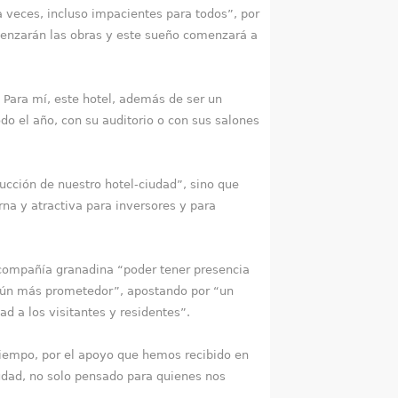
a veces, incluso impacientes para todos”, por
omenzarán las obras y este sueño comenzará a
. Para mí, este hotel, además de ser un
odo el año, con su auditorio o con sus salones
rucción de nuestro hotel-ciudad”, sino que
a y atractiva para inversores y para
 compañía granadina “poder tener presencia
o aún más prometedor”, apostando por “un
d a los visitantes y residentes”.
tiempo, por el apoyo que hemos recibido en
iudad, no solo pensado para quienes nos