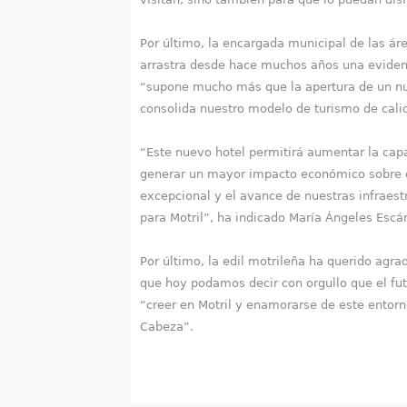
Por último, la encargada municipal de las á
arrastra desde hace muchos años una evidente
“supone mucho más que la apertura de un nue
consolida nuestro modelo de turismo de cali
“Este nuevo hotel permitirá aumentar la cap
generar un mayor impacto económico sobre el
excepcional y el avance de nuestras infraestr
para Motril”, ha indicado María Ángeles Esc
Por último, la edil motrileña ha querido agr
que hoy podamos decir con orgullo que el fu
“creer en Motril y enamorarse de este entorn
Cabeza”.