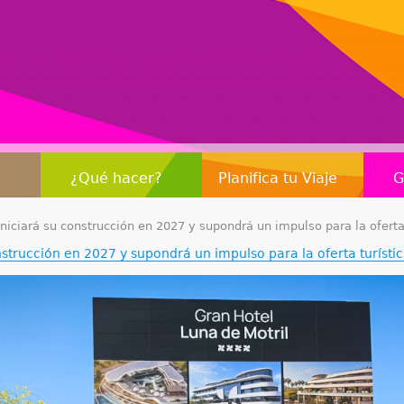
Jump to navigation
¿Qué hacer?
Planifica tu Viaje
G
iniciará su construcción en 2027 y supondrá un impulso para la oferta 
nstrucción en 2027 y supondrá un impulso para la oferta turísti