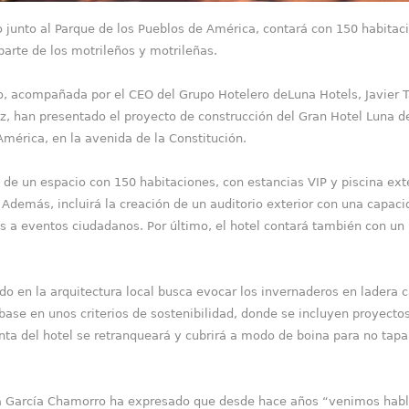
do junto al Parque de los Pueblos de América, contará con 150 habitac
parte de los motrileños y motrileñas.
o, acompañada por el CEO del Grupo Hotelero deLuna Hotels, Javier T
, han presentado el proyecto de construcción del Gran Hotel Luna de 
mérica, en la avenida de la Constitución.
 de un espacio con 150 habitaciones, con estancias VIP y piscina ex
d. Además, incluirá la creación de un auditorio exterior con una capa
 a eventos ciudadanos. Por último, el hotel contará también con un 
do en la arquitectura local busca evocar los invernaderos en ladera ca
 base en unos criterios de sostenibilidad, donde se incluyen proyecto
nta del hotel se retranqueará y cubrirá a modo de boina para no tapar 
sa García Chamorro ha expresado que desde hace años “venimos habla