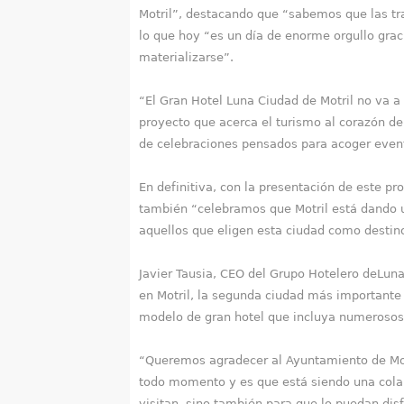
Motril”, destacando que “sabemos que las tra
lo que hoy “es un día de enorme orgullo gra
materializarse”.
“El Gran Hotel Luna Ciudad de Motril no va a 
proyecto que acerca el turismo al corazón de 
de celebraciones pensados para acoger evento
En definitiva, con la presentación de este pr
también “celebramos que Motril está dando 
aquellos que eligen esta ciudad como destin
Javier Tausia, CEO del Grupo Hotelero deLun
en Motril, la segunda ciudad más importante
modelo de gran hotel que incluya numerosos s
“Queremos agradecer al Ayuntamiento de Motr
todo momento y es que está siendo una colabo
visitan, sino también para que lo puedan disf