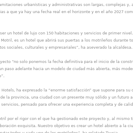
mitaciones urbanísticas y administrativas son largas, complejas y, 
cias a que ya hay una fecha real en el horizonte y en el año 2027 c
ser un hotel de lujo con 150 habitaciones y servicios de primer nivel
Motril, es un hotel que abrirá sus puertas a los motrileños durante t
s sociales, culturales y empresariales”, ha aseverado la alcaldesa.
oyecto “no solo ponemos la fecha definitiva para el inicio de la const
un paso adelante hacia un modelo de ciudad más abierta, más modern
o”.
a Hotels, ha expresado la “enorme satisfacción” que supone para su
 de la provincia, una ciudad con un presente muy sólido y un futur
ervicios, pensado para ofrecer una experiencia completa y de calida
il por el rigor con el que ha gestionado este proyecto y, al mismo 
ración exquisita. Nuestro objetivo es crear un hotel abierto a la c
rutar todos y cada uno de los motrileños”, ha relatado Tausia.