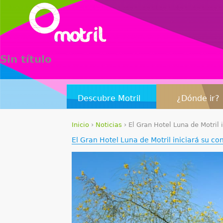
Sin título
Descubre Motril
¿Dónde ir?
Inicio
›
Noticias
›
El Gran Hotel Luna de Motril 
S
El Gran Hotel Luna de Motril iniciará su co
e
e
n
c