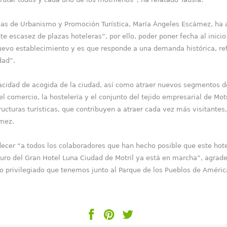
reas de Urbanismo y Promoción Turística, María Ángeles Escámez, ha 
 escasez de plazas hoteleras”, por ello, poder poner fecha al inicio
vo establecimiento y es que responde a una demanda histórica, ref
dad”.
acidad de acogida de la ciudad, así como atraer nuevos segmentos d
 comercio, la hostelería y el conjunto del tejido empresarial de Mo
ucturas turísticas, que contribuyen a atraer cada vez más visitantes
ámez.
adecer “a todos los colaboradores que han hecho posible que este hot
turo del Gran Hotel Luna Ciudad de Motril ya está en marcha”, agra
o privilegiado que tenemos junto al Parque de los Pueblos de América