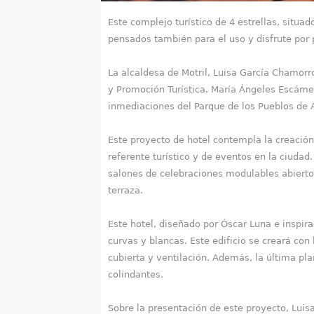
a
Este complejo turístico de 4 estrellas, situa
q
pensados también para el uso y disfrute por 
u
La alcaldesa de Motril, Luisa García Chamorr
í
y Promoción Turística, María Ángeles Escámez
inmediaciones del Parque de los Pueblos de A
Este proyecto de hotel contempla la creación
referente turístico y de eventos en la ciuda
salones de celebraciones modulables abiertos
terraza.
Este hotel, diseñado por Óscar Luna e inspira
curvas y blancas. Este edificio se creará con
cubierta y ventilación. Además, la última pla
colindantes.
Sobre la presentación de este proyecto, Lui