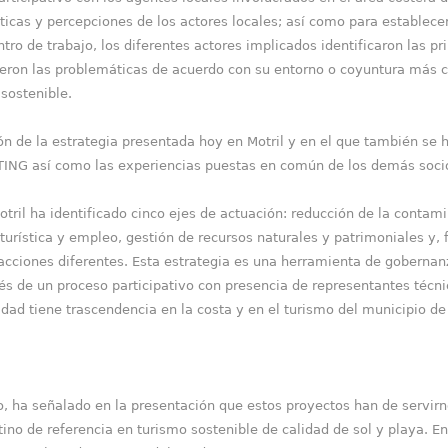
ticas y percepciones de los actores locales; así como para establecer 
tro de trabajo, los diferentes actores implicados identificaron las p
nieron las problemáticas de acuerdo con su entorno o coyuntura más 
 sostenible.
ión de la estrategia presentada hoy en Motril y en el que también se
TING así como las experiencias puestas en común de los demás soci
Motril ha identificado cinco ejes de actuación: reducción de la conta
turística y empleo, gestión de recursos naturales y patrimoniales y, 
acciones diferentes. Esta estrategia es una herramienta de gobernan
és de un proceso participativo con presencia de representantes técni
vidad tiene trascendencia en la costa y en el turismo del municipio de
o, ha señalado en la presentación que estos proyectos han de servirn
tino de referencia en turismo sostenible de calidad de sol y playa. E