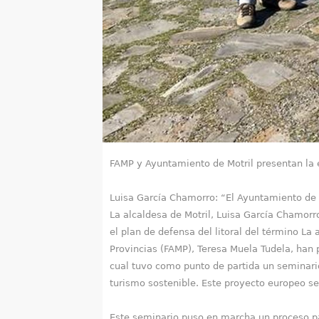
a
q
u
í
FAMP y Ayuntamiento de Motril presentan la 
Luisa García Chamorro: “El Ayuntamiento de M
La alcaldesa de Motril, Luisa García Chamorr
el plan de defensa del litoral del término La
Provincias (FAMP), Teresa Muela Tudela, han 
cual tuvo como punto de partida un seminario
turismo sostenible. Este proyecto europeo se
Este seminario puso en marcha un proceso part