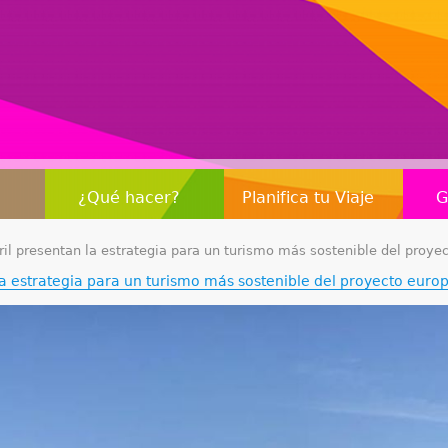
Jump to navigation
¿Qué hacer?
Planifica tu Viaje
G
l presentan la estrategia para un turismo más sostenible del proye
a estrategia para un turismo más sostenible del proyecto euro