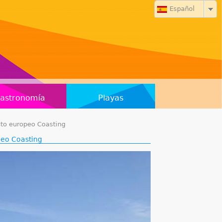
Español
astronomía
Playas
cto europeo Coasting
peo Coasting