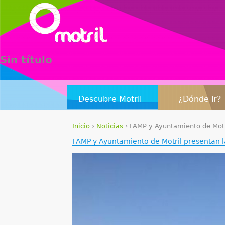
Sin título
Descubre Motril
¿Dónde ir?
Inicio
›
Noticias
›
FAMP y Ayuntamiento de Motri
S
FAMP y Ayuntamiento de Motril presentan l
e
e
n
c