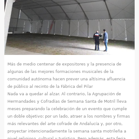
e
n
t
r
a
Más de medio centenar de expositores y la presencia de
u
algunas de las mejores formaciones musicales de la
comunidad autónoma hacen prever una altísima afluencia
s
de público al recinto de la Fábrica del Pilar
t
Nada va a quedar al alzar. Al contrario, la Agrupación de
Hermandades y Cofradías de Semana Santa de Motril lleva
e
meses preparando la celebración de un evento que cumple
un doble objetivo: por un lado, atraer a los nombres y firmas
d
más relevantes del arte cofrade de Andalucía y, por otro,
a
proyectar intencionadamente la semana santa motrileña a
nivel religioso, cultural y turístico. Pero además, esta feria