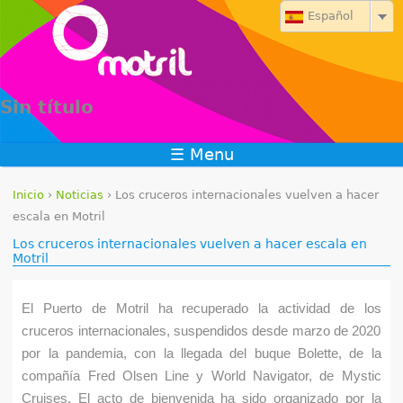
Jump to navigation
Español
Sin título
☰ Menu
Inicio
›
Noticias
›
Los cruceros internacionales vuelven a hacer
S
escala en Motril
Los cruceros internacionales vuelven a hacer escala en
e
Motril
e
El Puerto de Motril ha recuperado la actividad de los
n
cruceros internacionales, suspendidos desde marzo de 2020
por la pandemia, con la llegada del buque Bolette, de la
c
compañía Fred Olsen Line y World Navigator, de Mystic
u
Cruises. El acto de bienvenida ha sido organizado por la