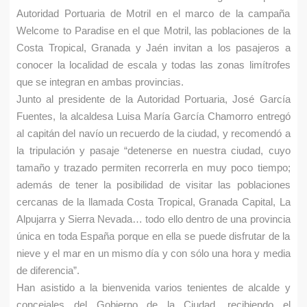
Autoridad Portuaria de Motril en el marco de la campaña
e
Welcome to Paradise en el que Motril, las poblaciones de la
n
Costa Tropical, Granada y Jaén invitan a los pasajeros a
conocer la localidad de escala y todas las zonas limítrofes
t
que se integran en ambas provincias.
r
Junto al presidente de la Autoridad Portuaria, José García
Fuentes, la alcaldesa Luisa María García Chamorro entregó
a
al capitán del navío un recuerdo de la ciudad, y recomendó a
la tripulación y pasaje “detenerse en nuestra ciudad, cuyo
u
tamaño y trazado permiten recorrerla en muy poco tiempo;
s
además de tener la posibilidad de visitar las poblaciones
cercanas de la llamada Costa Tropical, Granada Capital, La
t
Alpujarra y Sierra Nevada… todo ello dentro de una provincia
e
única en toda España porque en ella se puede disfrutar de la
nieve y el mar en un mismo día y con sólo una hora y media
d
de diferencia”.
a
Han asistido a la bienvenida varios tenientes de alcalde y
concejales del Gobierno de la Ciudad, recibiendo el