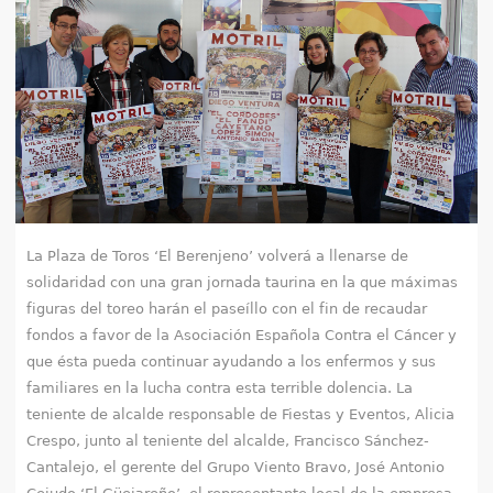
e
n
t
r
a
u
La Plaza de Toros ‘El Berenjeno’ volverá a llenarse de
solidaridad con una gran jornada taurina en la que máximas
s
figuras del toreo harán el paseíllo con el fin de recaudar
t
fondos a favor de la Asociación Española Contra el Cáncer y
que ésta pueda continuar ayudando a los enfermos y sus
e
familiares en la lucha contra esta terrible dolencia. La
d
teniente de alcalde responsable de Fiestas y Eventos, Alicia
Crespo, junto al teniente del alcalde, Francisco Sánchez-
a
Cantalejo, el gerente del Grupo Viento Bravo, José Antonio