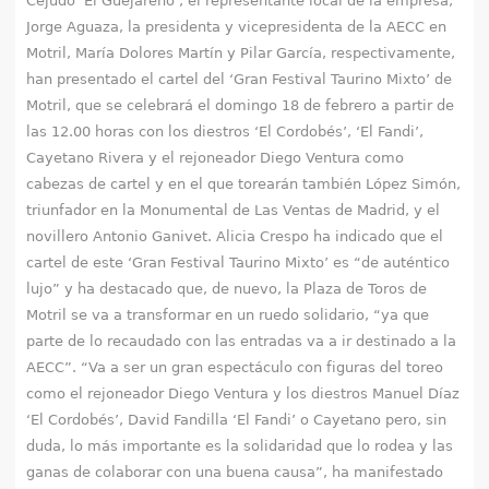
Cejudo ‘El Güejareño’, el representante local de la empresa,
q
Jorge Aguaza, la presidenta y vicepresidenta de la AECC en
u
Motril, María Dolores Martín y Pilar García, respectivamente,
han presentado el cartel del ‘Gran Festival Taurino Mixto’ de
í
Motril, que se celebrará el domingo 18 de febrero a partir de
las 12.00 horas con los diestros ‘El Cordobés’, ‘El Fandi’,
Cayetano Rivera y el rejoneador Diego Ventura como
cabezas de cartel y en el que torearán también López Simón,
triunfador en la Monumental de Las Ventas de Madrid, y el
novillero Antonio Ganivet. Alicia Crespo ha indicado que el
cartel de este ‘Gran Festival Taurino Mixto’ es “de auténtico
lujo” y ha destacado que, de nuevo, la Plaza de Toros de
Motril se va a transformar en un ruedo solidario, “ya que
parte de lo recaudado con las entradas va a ir destinado a la
AECC”. “Va a ser un gran espectáculo con figuras del toreo
como el rejoneador Diego Ventura y los diestros Manuel Díaz
‘El Cordobés’, David Fandilla ‘El Fandi’ o Cayetano pero, sin
duda, lo más importante es la solidaridad que lo rodea y las
ganas de colaborar con una buena causa”, ha manifestado