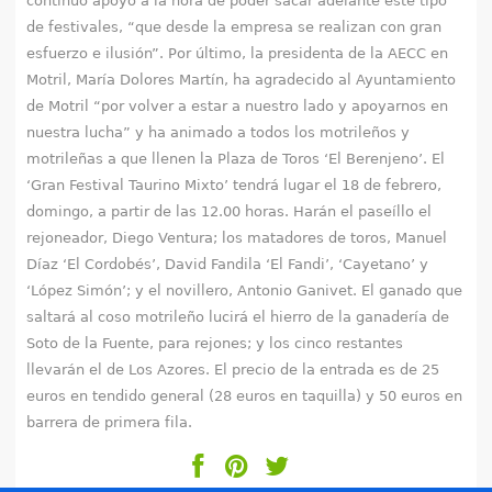
continuo apoyo a la hora de poder sacar adelante este tipo
de festivales, “que desde la empresa se realizan con gran
esfuerzo e ilusión”. Por último, la presidenta de la AECC en
Motril, María Dolores Martín, ha agradecido al Ayuntamiento
de Motril “por volver a estar a nuestro lado y apoyarnos en
nuestra lucha” y ha animado a todos los motrileños y
motrileñas a que llenen la Plaza de Toros ‘El Berenjeno’. El
‘Gran Festival Taurino Mixto’ tendrá lugar el 18 de febrero,
domingo, a partir de las 12.00 horas. Harán el paseíllo el
rejoneador, Diego Ventura; los matadores de toros, Manuel
Díaz ‘El Cordobés’, David Fandila ‘El Fandi’, ‘Cayetano’ y
‘López Simón’; y el novillero, Antonio Ganivet. El ganado que
saltará al coso motrileño lucirá el hierro de la ganadería de
Soto de la Fuente, para rejones; y los cinco restantes
llevarán el de Los Azores. El precio de la entrada es de 25
euros en tendido general (28 euros en taquilla) y 50 euros en
barrera de primera fila.