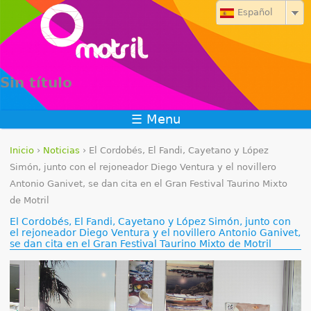
Jump to navigation
Español
Sin título
☰ Menu
Inicio
›
Noticias
›
El Cordobés, El Fandi, Cayetano y López
S
Simón, junto con el rejoneador Diego Ventura y el novillero
Antonio Ganivet, se dan cita en el Gran Festival Taurino Mixto
e
de Motril
e
El Cordobés, El Fandi, Cayetano y López Simón, junto con
el rejoneador Diego Ventura y el novillero Antonio Ganivet,
se dan cita en el Gran Festival Taurino Mixto de Motril
n
c
u