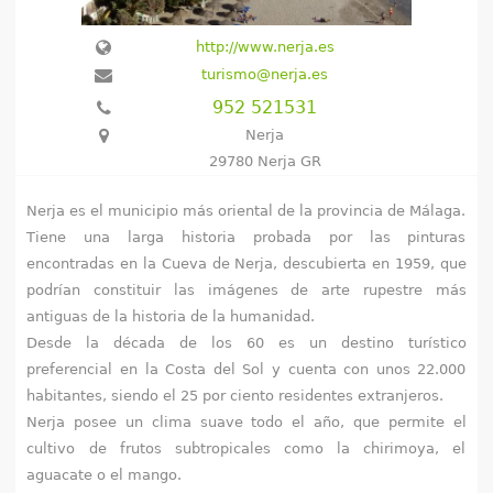
e
http://www.nerja.es
n
turismo@nerja.es
952 521531
t
Nerja
r
29780 Nerja GR
a
Nerja es el municipio más oriental de la provincia de Málaga.
Tiene una larga historia probada por las pinturas
u
encontradas en la Cueva de Nerja, descubierta en 1959, que
s
podrían constituir las imágenes de arte rupestre más
antiguas de la historia de la humanidad.
t
Desde la década de los 60 es un destino turístico
preferencial en la Costa del Sol y cuenta con unos 22.000
e
habitantes, siendo el 25 por ciento residentes extranjeros.
d
Nerja posee un clima suave todo el año, que permite el
cultivo de frutos subtropicales como la chirimoya, el
a
aguacate o el mango.