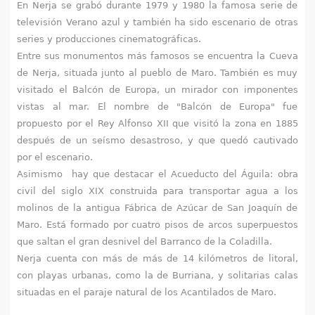
q
En Nerja se grabó durante 1979 y 1980 la famosa serie de
televisión Verano azul y también ha sido escenario de otras
u
series y producciones cinematográficas.
Entre sus monumentos más famosos se encuentra la Cueva
í
de Nerja, situada junto al pueblo de Maro. También es muy
visitado el Balcón de Europa, un mirador con imponentes
vistas al mar. El nombre de "Balcón de Europa" fue
propuesto por el Rey Alfonso XII que visitó la zona en 1885
después de un seísmo desastroso, y que quedó cautivado
por el escenario.
Asimismo hay que destacar el Acueducto del Águila: obra
civil del siglo XIX construida para transportar agua a los
molinos de la antigua Fábrica de Azúcar de San Joaquín de
Maro. Está formado por cuatro pisos de arcos superpuestos
que saltan el gran desnivel del Barranco de la Coladilla.
Nerja cuenta con más de más de 14 kilómetros de litoral,
con playas urbanas, como la de Burriana, y solitarias calas
situadas en el paraje natural de los Acantilados de Maro.