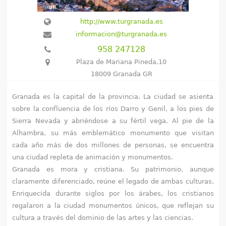
e
http://www.turgranada.es
n
informacion@turgranada.es
958 247128
t
Plaza de Mariana Pineda,10
r
18009 Granada GR
a
Granada es la capital de la provincia. La ciudad se asienta
sobre la confluencia de los ríos Darro y Genil, a los pies de
u
Sierra Nevada y abriéndose a su fértil vega. Al pie de la
s
Alhambra, su más emblemático monumento que visitan
cada año más de dos millones de personas, se encuentra
t
una ciudad repleta de animación y monumentos.
Granada es mora y cristiana. Su patrimonio, aunque
e
claramente diferenciado, reúne el legado de ambas culturas.
d
Enriquecida durante siglos por los árabes, los cristianos
regalaron a la ciudad monumentos únicos, que reflejan su
a
cultura a través del dominio de las artes y las ciencias.