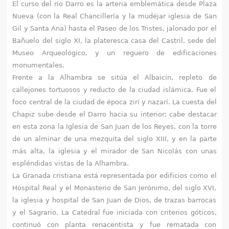
q
El curso del río Darro es la arteria emblemática desde Plaza
Nueva (con la Real Chancillería y la mudéjar iglesia de San
u
Gil y Santa Ana) hasta el Paseo de los Tristes, jalonado por el
Bañuelo del siglo XI, la plateresca casa del Castril, sede del
í
Museo Arqueológico, y un reguero de edificaciones
monumentales.
Frente a la Alhambra se sitúa el Albaicín, repleto de
callejones tortuosos y reducto de la ciudad islámica. Fue el
foco central de la ciudad de época zirí y nazarí. La cuesta del
Chapiz sube desde el Darro hacia su interior; cabe destacar
en esta zona la Iglesia de San Juan de los Reyes, con la torre
de un alminar de una mezquita del siglo XIII, y en la parte
más alta, la iglesia y el mirador de San Nicolás con unas
espléndidas vistas de la Alhambra.
La Granada cristiana está representada por edificios como el
Hospital Real y el Monasterio de San Jerónimo, del siglo XVI,
la iglesia y hospital de San Juan de Dios, de trazas barrocas
y el Sagrario. La Catedral fue iniciada con criterios góticos,
continuó con planta renacentista y fue rematada con