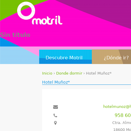
Sin título
Descubre Motril
¿Dónde ir?
Inicio
›
Donde dormir
›
Hotel Muñoz*
S
Hotel Muñoz*
e
e
hotelmunoz@h
n
958 6
Ctra. Alm
c
18600 Mo