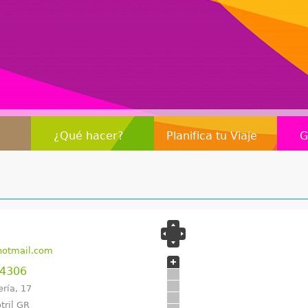
Jump to navigation
¿Qué hacer?
Planifica tu Viaje
G
otmail.com
04306
ería, 17
tril GR