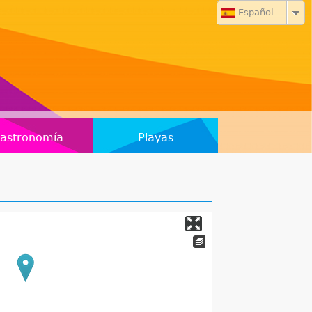
Español
astronomía
Playas