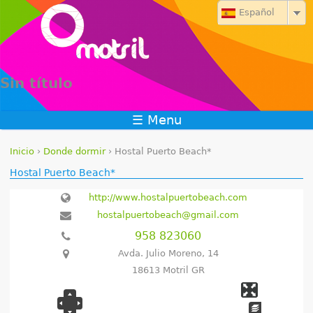
Jump to navigation
Español
Sin título
☰ Menu
Inicio
›
Donde dormir
›
Hostal Puerto Beach*
S
Hostal Puerto Beach*
e
http://www.hostalpuertobeach.com
hostalpuertobeach@gmail.com
e
958 823060
n
Avda. Julio Moreno, 14
18613 Motril GR
c
u