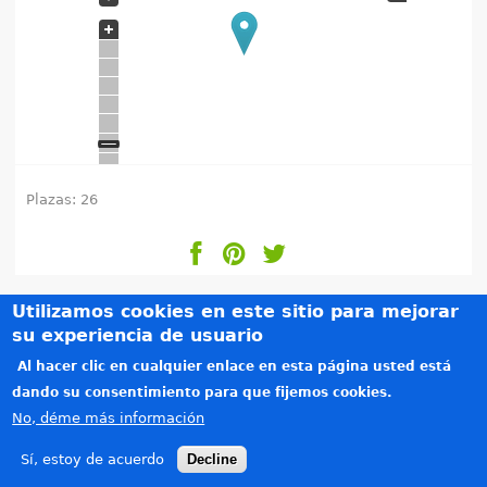
e
n
t
r
a
Plazas: 26
u
s
Utilizamos cookies en este sitio para mejorar
t
su experiencia de usuario
Créditos
e
Al hacer clic en cualquier enlace en esta página usted está
Teléfonos de interés
dando su consentimiento para que fijemos cookies.
Política de privacidad
d
No, déme más información
Aviso legal
a
Copyright © 2015-2026. Todos los derechos reservados. Diseñado por
Alzago
(link is e
.
Sí, estoy de acuerdo
Decline