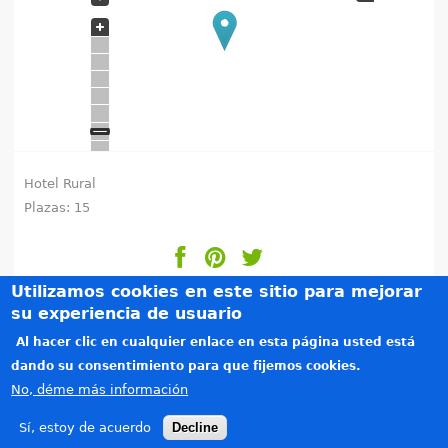
e
n
t
r
a
Hotel Rural
Plazas: 15
u
s
Utilizamos cookies en este sitio para mejorar
t
su experiencia de usuario
e
Al hacer clic en cualquier enlace en esta página usted está
Créditos
dando su consentimiento para que fijemos cookies.
Teléfonos de interés
d
No, déme más información
Política de privacidad
a
Aviso legal
Sí, estoy de acuerdo
Decline
Copyright © 2015-2026. Todos los derechos reservados. Diseñado por
Alzago
(link is e
.