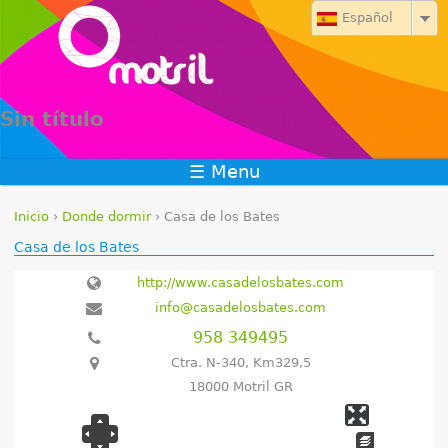
Jump to navigation
Español
Sin título
☰ Menu
Inicio
›
Donde dormir
›
Casa de los Bates
S
Casa de los Bates
e
http://www.casadelosbates.com
info@casadelosbates.com
e
958 349495
n
Ctra. N-340, Km329,5
18000 Motril GR
c
u