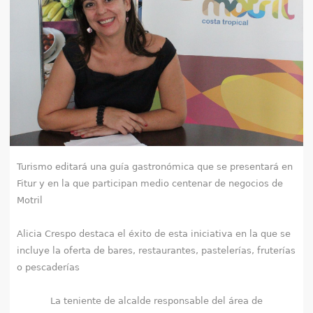
e
n
t
r
a
u
Turismo editará una guía gastronómica que se presentará en
s
Fitur y en la que participan medio centenar de negocios de
Motril
t
Alicia Crespo destaca el éxito de esta iniciativa en la que se
e
incluye la oferta de bares, restaurantes, pastelerías, fruterías
d
o pescaderías
a
La teniente de alcalde responsable del área de