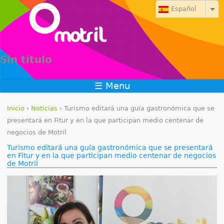
Jump to navigation
Español
Sin título
☰ Menu
Inicio
›
Noticias
›
Turismo editará una guía gastronómica que se
S
presentará en Fitur y en la que participan medio centenar de
negocios de Motril
e
Turismo editará una guía gastronómica que se presentará
en Fitur y en la que participan medio centenar de negocios
e
de Motril
n
c
u