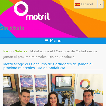
Jump to navigation
Español
Sin título
☰ Menu
Inicio
›
Noticias
›
Motril acoge el I Concurso de Cortadores de
S
Jamón el próximo miércoles, Día de Andalucía
Motril acoge el I Concurso de Cortadores de Jamón el
e
próximo miércoles, Día de Andalucía
e
n
c
u