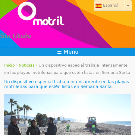
Jump to navigation
Español
Sin título
☰ Menu
Inicio
›
Noticias
›
Un dispositivo especial trabaja intensamente
S
en las playas motrileñas para que estén listas en Semana Santa
Un dispositivo especial trabaja intensamente en las playas
e
motrileñas para que estén listas en Semana Santa
e
n
c
u