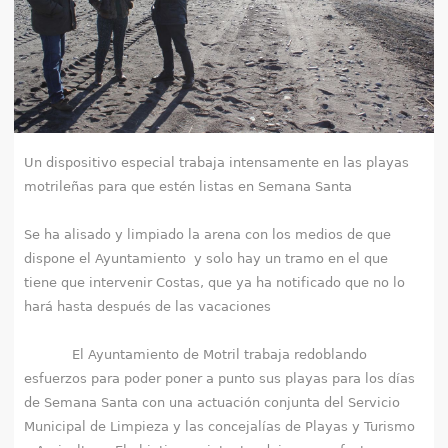
e
n
t
r
Un dispositivo especial trabaja intensamente en las playas
a
motrileñas para que estén listas en Semana Santa
u
Se ha alisado y limpiado la arena con los medios de que
dispone el Ayuntamiento y solo hay un tramo en el que
s
tiene que intervenir Costas, que ya ha notificado que no lo
t
hará hasta después de las vacaciones
e
El Ayuntamiento de Motril trabaja redoblando
d
esfuerzos para poder poner a punto sus playas para los días
de Semana Santa con una actuación conjunta del Servicio
a
Municipal de Limpieza y las concejalías de Playas y Turismo