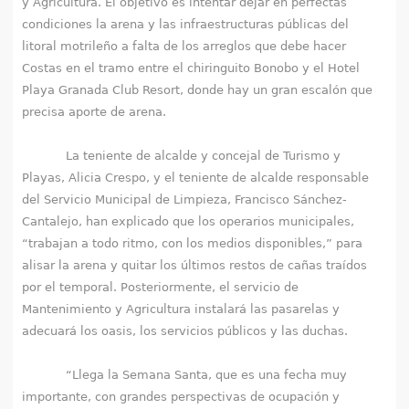
y Agricultura. El objetivo es intentar dejar en perfectas
q
condiciones la arena y las infraestructuras públicas del
u
litoral motrileño a falta de los arreglos que debe hacer
Costas en el tramo entre el chiringuito Bonobo y el Hotel
í
Playa Granada Club Resort, donde hay un gran escalón que
precisa aporte de arena.
La teniente de alcalde y concejal de Turismo y
Playas, Alicia Crespo, y el teniente de alcalde responsable
del Servicio Municipal de Limpieza, Francisco Sánchez-
Cantalejo, han explicado que los operarios municipales,
“trabajan a todo ritmo, con los medios disponibles,” para
alisar la arena y quitar los últimos restos de cañas traídos
por el temporal. Posteriormente, el servicio de
Mantenimiento y Agricultura instalará las pasarelas y
adecuará los oasis, los servicios públicos y las duchas.
“Llega la Semana Santa, que es una fecha muy
importante, con grandes perspectivas de ocupación y