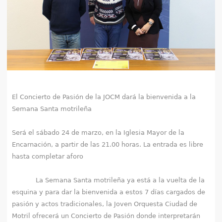
e
n
t
r
a
El Concierto de Pasión de la JOCM dará la bienvenida a la
Semana Santa motrileña
u
s
Será el sábado 24 de marzo, en la Iglesia Mayor de la
Encarnación, a partir de las 21.00 horas. La entrada es libre
t
hasta completar aforo
e
La Semana Santa motrileña ya está a la vuelta de la
d
esquina y para dar la bienvenida a estos 7 días cargados de
pasión y actos tradicionales, la Joven Orquesta Ciudad de
a
Motril ofrecerá un Concierto de Pasión donde interpretarán