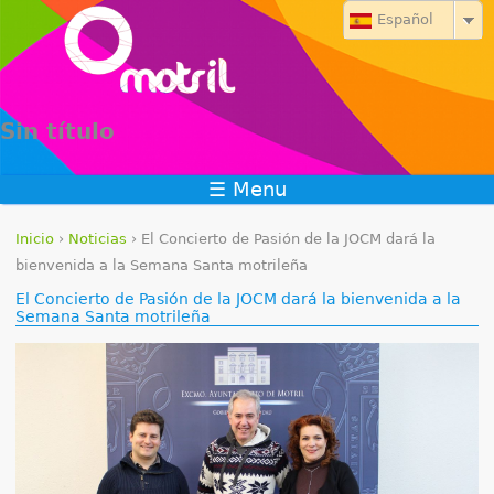
Jump to navigation
Español
Sin título
☰ Menu
Inicio
›
Noticias
›
El Concierto de Pasión de la JOCM dará la
S
bienvenida a la Semana Santa motrileña
El Concierto de Pasión de la JOCM dará la bienvenida a la
e
Semana Santa motrileña
e
n
c
u