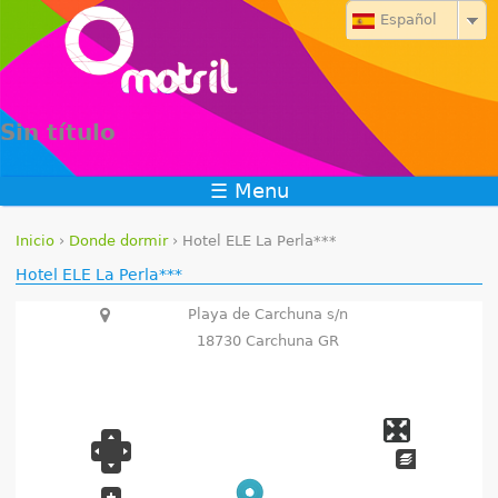
Jump to navigation
Español
Sin título
☰ Menu
Inicio
›
Donde dormir
›
Hotel ELE La Perla***
S
Hotel ELE La Perla***
e
Playa de Carchuna s/n
18730 Carchuna GR
e
n
c
u