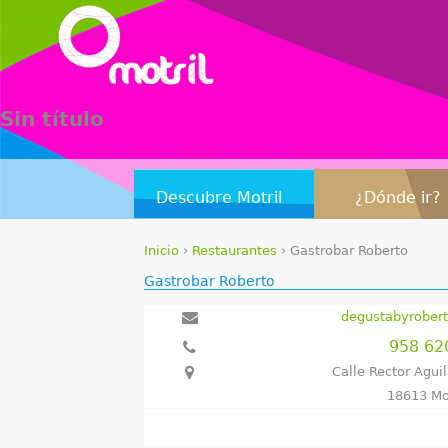
Sin título
Descubre Motril
¿Dónde ir?
Inicio
›
Restaurantes
›
Gastrobar Roberto
S
Gastrobar Roberto
e
degustabyrober
958 62
e
Calle Rector Aguil
n
18613 Mo
c