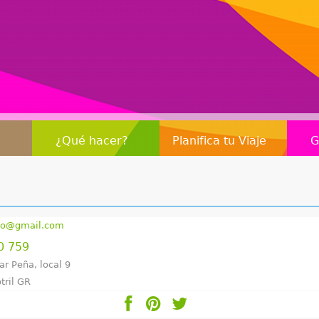
Jump to navigation
¿Qué hacer?
Planifica tu Viaje
G
to@gmail.com
0 759
ar Peña, local 9
tril GR