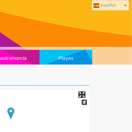
Español
astronomía
Playas