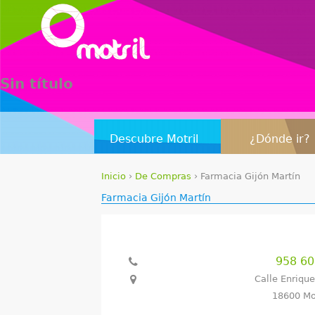
Sin título
Descubre Motril
¿Dónde ir?
Inicio
›
De Compras
›
Farmacia Gijón Martín
S
Farmacia Gijón Martín
e
e
958 6
n
Calle Enriqu
18600 Mo
c