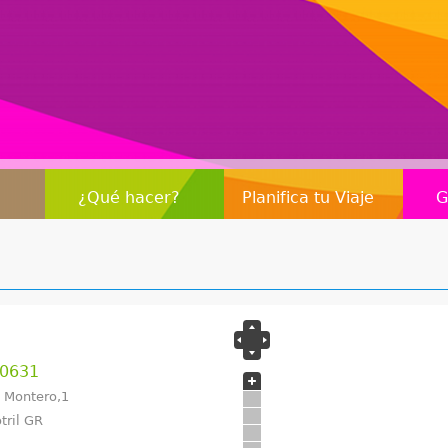
Jump to navigation
¿Qué hacer?
Planifica tu Viaje
G
00631
e Montero,1
tril GR