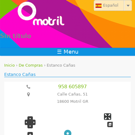
Jump to navigation
Español
Sin título
☰ Menu
Inicio
›
De Compras
›
Estanco Cañas
S
Estanco Cañas
e
958 605897
Calle Cañas, 51
e
18600 Motril GR
n
c
u