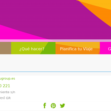
Jump to navigation
¿Qué hacer?
Planifica tu Viaje
G
ugroup.es
0 221
niente s/n
tril GR