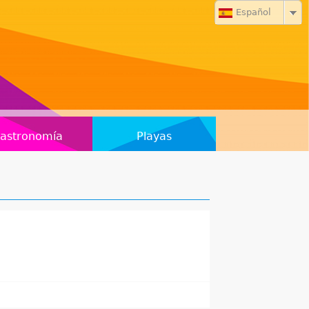
Español
astronomía
Playas