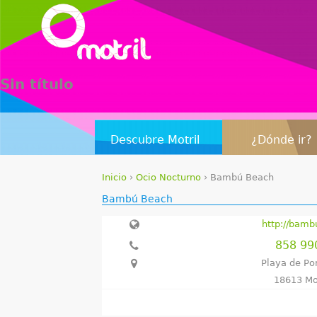
Sin título
Descubre Motril
¿Dónde ir?
Inicio
›
Ocio Nocturno
›
Bambú Beach
S
Bambú Beach
e
http://bamb
858 99
e
Playa de Po
n
18613 Mo
c