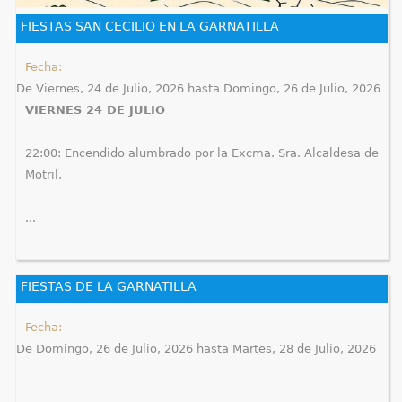
e
FIESTAS SAN CECILIO EN LA GARNATILLA
n
Fecha:
De
Viernes, 24 de Julio, 2026
hasta
Domingo, 26 de Julio, 2026
t
VIERNES 24 DE JULIO
r
22:00: Encendido alumbrado por la Excma. Sra. Alcaldesa de
a
Motril.
u
...
s
t
FIESTAS DE LA GARNATILLA
e
Fecha:
d
De
Domingo, 26 de Julio, 2026
hasta
Martes, 28 de Julio, 2026
a