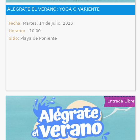
e
ALÉGRATE EL VERANO: YOGA O VARIENTE
n
Fecha:
Martes, 14 de Julio, 2026
Horario:
10:00
t
Sitio:
Playa de Poniente
r
a
u
s
t
Entrada Libre
e
d
a