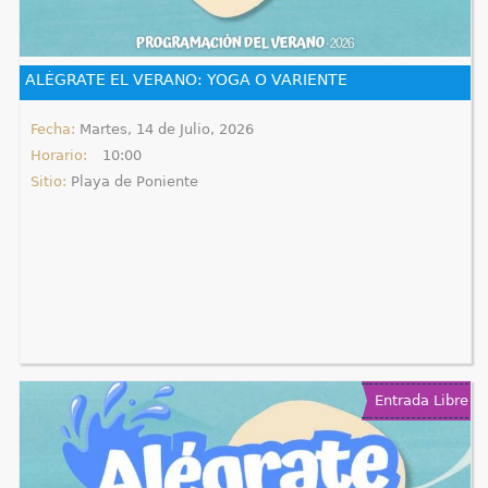
q
u
ALÉGRATE EL VERANO: YOGA O VARIENTE
í
Fecha:
Martes, 14 de Julio, 2026
Horario:
10:00
Sitio:
Playa de Poniente
Entrada Libre