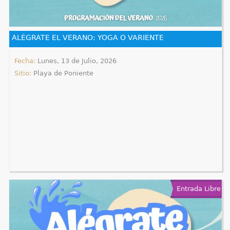
q
u
ALÉGRATE EL VERANO: YOGA O VARIENTE
í
Fecha:
Lunes, 13 de Julio, 2026
Sitio:
Playa de Poniente
Entrada Libre