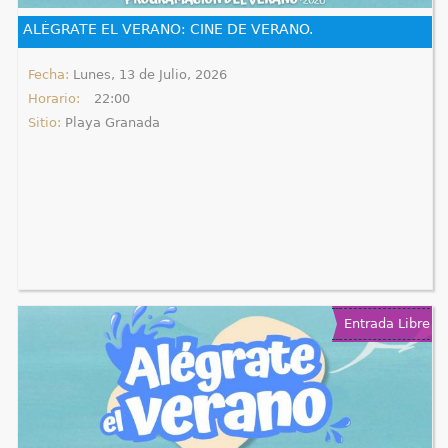
e
ALÉGRATE EL VERANO: CINE DE VERANO.
n
Fecha:
Lunes, 13 de Julio, 2026
Horario:
22:00
t
Sitio:
Playa Granada
r
a
u
s
t
Entrada Libre
e
d
a