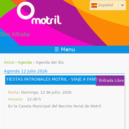
Jump to navigation
Español
Sin título
☰ Menu
Inicio
›
Agenda
›
Agenda del día
S
Agenda 12 Julio 2026
FIESTAS PATRONALES MOTRIL - VIAJE A FANTASÍA
e
Entrada Libre
e
Fecha:
Domingo, 12 de Julio, 2026
Horario:
22:30 h
n
En la Caseta Municipal del Recinto Ferial de Motril
c
u