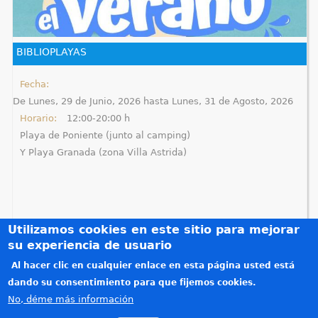
q
u
BIBLIOPLAYAS
í
Fecha:
De
Lunes, 29 de Junio, 2026
hasta
Lunes, 31 de Agosto, 2026
Horario:
12:00-20:00 h
Playa de Poniente (junto al camping)
Y Playa Granada (zona Villa Astrida)
Utilizamos cookies en este sitio para mejorar
su experiencia de usuario
Al hacer clic en cualquier enlace en esta página usted está
Créditos
dando su consentimiento para que fijemos cookies.
Teléfonos de interés
No, déme más información
Política de privacidad