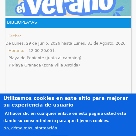
q
u
BIBLIOPLAYAS
í
Fecha:
De
Lunes, 29 de Junio, 2026
hasta
Lunes, 31 de Agosto, 2026
Horario:
12:00-20:00 h
Playa de Poniente (junto al camping)
Y Playa Granada (zona Villa Astrida)
Utilizamos cookies en este sitio para mejorar
su experiencia de usuario
Al hacer clic en cualquier enlace en esta página usted está
Créditos
dando su consentimiento para que fijemos cookies.
Teléfonos de interés
No, déme más información
Política de privacidad