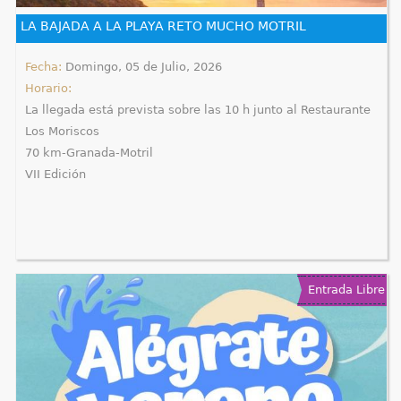
e
LA BAJADA A LA PLAYA RETO MUCHO MOTRIL
n
Fecha:
Domingo, 05 de Julio, 2026
Horario:
t
La llegada está prevista sobre las 10 h junto al Restaurante
r
Los Moriscos
70 km-Granada-Motril
a
VII Edición
u
s
t
Entrada Libre
e
d
a