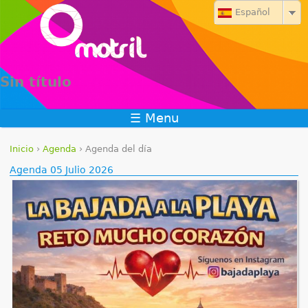
Jump to navigation
Español
Sin título
☰ Menu
Inicio
›
Agenda
›
Agenda del día
S
Agenda 05 Julio 2026
e
e
n
c
u