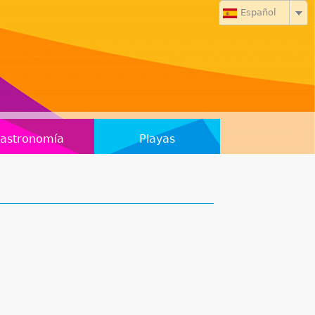
Español
astronomía
Playas