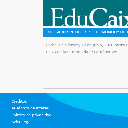
u
e
n
EXPOSICIÓN "COLORES DEL MUNDO" DE
t
Fecha:
De
Viernes, 12 de Junio, 2026
hasta
L
r
Plaza de las Comunidades Autónomas
a
u
s
t
Créditos
e
Teléfonos de interés
Política de privacidad
d
Aviso legal