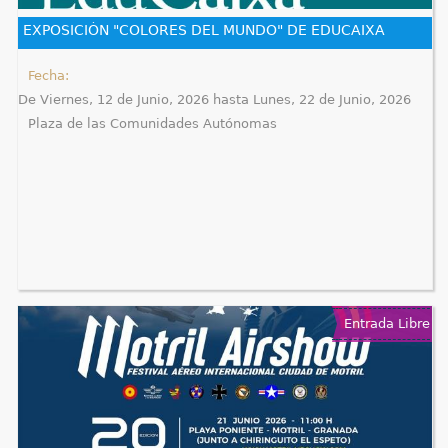
e
EXPOSICIÓN "COLORES DEL MUNDO" DE EDUCAIXA
n
Fecha:
De
Viernes, 12 de Junio, 2026
hasta
Lunes, 22 de Junio, 2026
t
Plaza de las Comunidades Autónomas
r
a
u
s
t
Entrada Libre
e
d
a