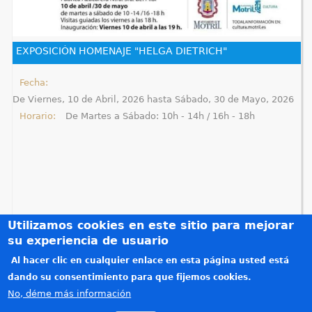
q
u
EXPOSICIÓN HOMENAJE "HELGA DIETRICH"
í
Fecha:
De
Viernes, 10 de Abril, 2026
hasta
Sábado, 30 de Mayo, 2026
Horario:
De Martes a Sábado: 10h - 14h / 16h - 18h
Utilizamos cookies en este sitio para mejorar
su experiencia de usuario
Al hacer clic en cualquier enlace en esta página usted está
Créditos
dando su consentimiento para que fijemos cookies.
Teléfonos de interés
No, déme más información
Política de privacidad