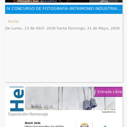
e
IV CONCURSO DE FOTOGRAFÍA PATRIMONIO INDUSTRIAL DEL AZÚCAR EN MOTRIL
n
Fecha:
De
Lunes, 13 de Abril, 2026
hasta
Domingo, 31 de Mayo, 2026
t
r
a
u
s
t
Entrada Libre
e
d
a