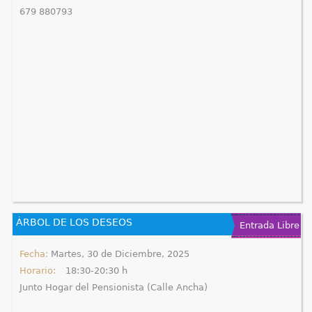
679 880793
e
n
t
r
a
u
s
t
ÁRBOL DE LOS DESEOS
Entrada Libre
e
Fecha:
Martes, 30 de Diciembre, 2025
d
Horario:
18:30-20:30 h
Junto Hogar del Pensionista (Calle Ancha)
a