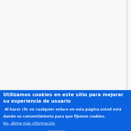
q
u
í
Utilizamos cookies en este sitio para mejorar
su experiencia de usuario
Al hacer clic en cualquier enlace en esta página usted está
Créditos
dando su consentimiento para que fijemos cookies.
Teléfonos de interés
No, déme más información
Política de privacidad