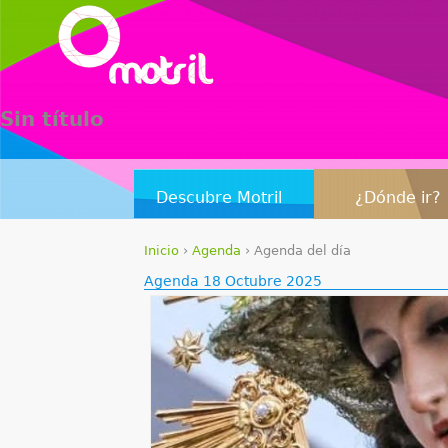
Sin título
Descubre Motril
¿Dónde ir?
Inicio
›
Agenda
›
Agenda del día
S
Agenda 18 Octubre 2025
e
e
n
c