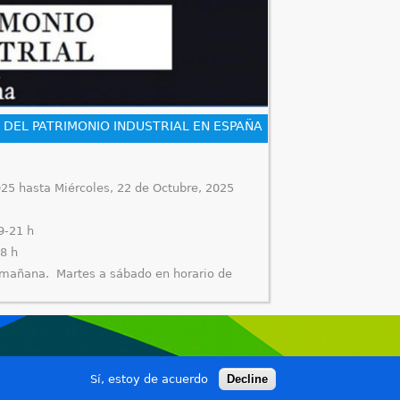
 DEL PATRIMONIO INDUSTRIAL EN ESPAÑA
025
hasta
Miércoles, 22 de Octubre, 2025
9-21 h
18 h
 mañana. Martes a sábado en horario de
a. del Pilar (Museo del Azúcar)
Sí, estoy de acuerdo
Decline