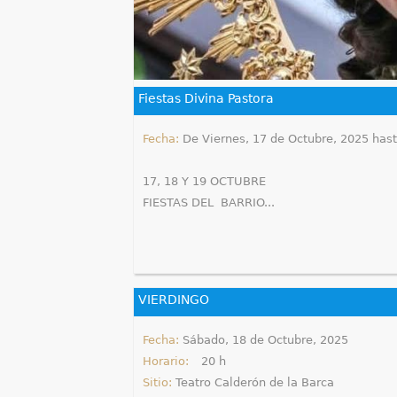
u
e
n
Fiestas Divina Pastora
t
Fecha:
De
Viernes, 17 de Octubre, 2025
has
r
17, 18 Y 19 OCTUBRE
a
FIESTAS DEL BARRIO
...
u
s
t
VIERDINGO
e
Fecha:
Sábado, 18 de Octubre, 2025
Horario:
20 h
d
Sitio:
Teatro Calderón de la Barca