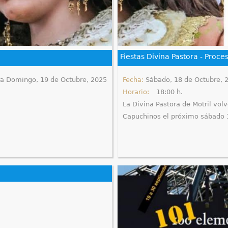
Fiestas Divina Pastora - Proce
ta
Domingo, 19 de Octubre, 2025
Fecha:
Sábado, 18 de Octubre, 
Horario:
18:00 h.
La Divina Pastora de Motril volve
Capuchinos el próximo sábado 