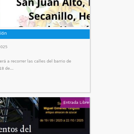
sión
2025
rá a recorrer las calles del barrio de
18 de
...
Entrada Libre