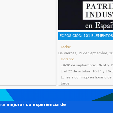
EXPOSICIÓN: 101 ELEMENTOS
Fecha:
De
Viernes, 19 de Septiembre, 2
Horario:
19-30 de septiembre: 10-14 y 1
1 al 22 de octubre: 10-14 y 16-
Lunes a domingo en horario de
tarde.
En la Fábrica Azucarera Ntra. Sr
Antiguo almacén de azúcar
ara mejorar su experiencia de