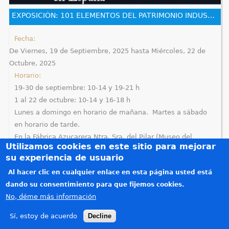
e
EXPOSICIÓN: 101 ELEMENTOS DEL PATRIMONIO INDUSTRIAL EN ESPAÑA
n
Fecha:
De
Viernes, 19 de Septiembre, 2025
hasta
Miércoles, 22 de
t
Octubre, 2025
r
Horario:
19-30 de septiembre: 10-14 y 19-21 h
a
1 al 22 de octubre: 10-14 y 16-18 h
Lunes a domingo en horario de mañana. Martes a sábado
u
en horario de tarde.
s
En la Fábrica Azucarera Ntra. Sra. del Pilar (Museo del
Utilizamos cookies en este sitio para mejorar
Azúcar)
t
su experiencia de usuario
Antiguo almacén de azúcar
Créditos
e
Al hacer clic en cualquier enlace en esta página usted está
Teléfonos de interés
dando su consentimiento para que fijemos cookies.
d
Política de privacidad
No, déme más información
Aviso legal
a
Sí, estoy de acuerdo
Decline
Copyright © 2015-2026. Todos los derechos reservados. Diseñado por
Alzago
(link is e
.