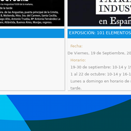
EXPOSICIÓN: 101 ELEMENTOS
Fecha:
De
Viernes, 19 de Septiembre, 2
Horario:
19-30 de septiembre: 10-14 y 1
1 al 22 de octubre: 10-14 y 16-
Lunes a domingo en horario de
tarde.
En la Fábrica Azucarera Ntra. Sr
Antiguo almacén de azúcar