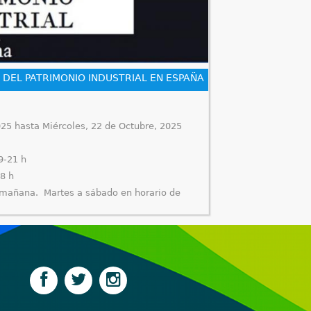
 DEL PATRIMONIO INDUSTRIAL EN ESPAÑA
025
hasta
Miércoles, 22 de Octubre, 2025
9-21 h
18 h
 mañana. Martes a sábado en horario de
a. del Pilar (Museo del Azúcar)