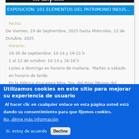
e
EXPOSICIÓN: 101 ELEMENTOS DEL PATRIMONIO INDUSTRIAL EN ESPAÑA
n
Fecha:
De
Viernes, 19 de Septiembre, 2025
hasta
Miércoles, 22 de
t
Octubre, 2025
r
Horario:
19-30 de septiembre: 10-14 y 19-21 h
a
1 al 22 de octubre: 10-14 y 16-18 h
Lunes a domingo en horario de mañana. Martes a sábado
u
en horario de tarde.
s
En la Fábrica Azucarera Ntra. Sra. del Pilar (Museo del
Utilizamos cookies en este sitio para mejorar
Azúcar)
t
su experiencia de usuario
Antiguo almacén de azúcar
Créditos
e
Al hacer clic en cualquier enlace en esta página usted está
Teléfonos de interés
dando su consentimiento para que fijemos cookies.
d
Política de privacidad
No, déme más información
Aviso legal
a
Sí, estoy de acuerdo
Decline
Copyright © 2015-2026. Todos los derechos reservados. Diseñado por
Alzago
(link is e
.