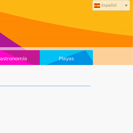
Español
astronomía
Playas