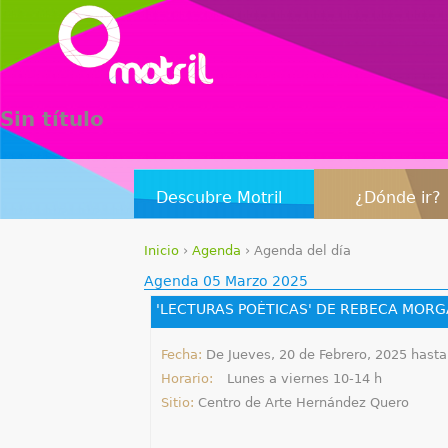
Sin título
Descubre Motril
¿Dónde ir?
Inicio
›
Agenda
›
Agenda del día
S
Agenda 05 Marzo 2025
e
e
Fecha:
De
Jueves, 20 de Febrero, 2025
hast
Horario:
Lunes a viernes 10-14 h
n
Sitio:
Centro de Arte Hernández Quero
c