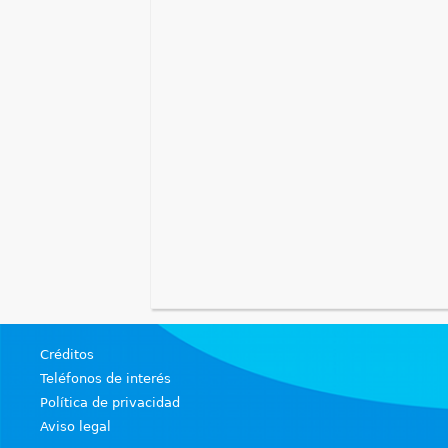
u
e
n
t
r
a
u
s
t
Créditos
e
Teléfonos de interés
Política de privacidad
d
Aviso legal