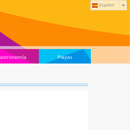
Español
astronomía
Playas