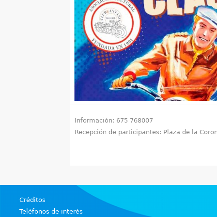
u
e
n
t
r
a
Información: 675 768007
u
Recepción de participantes: Plaza de la Coro
s
t
e
d
Créditos
Teléfonos de interés