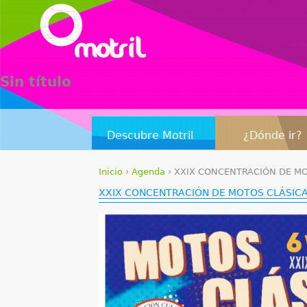
Sin título
Descubre Motril
¿Dónde ir?
Inicio
›
Agenda
›
XXIX CONCENTRACIÓN DE MO
S
XXIX CONCENTRACIÓN DE MOTOS CLÁSICA
e
e
n
c