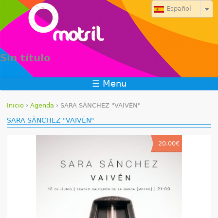
Jump to navigation
Español
Sin título
☰ Menu
Inicio
›
Agenda
›
SARA SÁNCHEZ "VAIVÉN"
S
SARA SÁNCHEZ "VAIVÉN"
e
20.00€
e
n
c
u