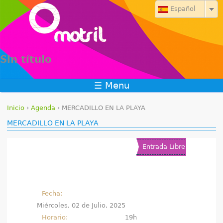
Jump to navigation
Español
Sin título
☰ Menu
Inicio
›
Agenda
›
MERCADILLO EN LA PLAYA
S
MERCADILLO EN LA PLAYA
e
Entrada Libre
e
n
Fecha:
c
Miércoles, 02 de Julio, 2025
u
Horario:
19h